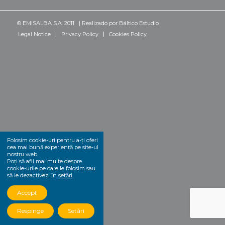
© EMISALBA S.A. 2011 | Realizado por
Báltico Estudio
Legal Notice
Privacy Policy
Cookies Policy
Folosim cookie-uri pentru a-ți oferi
cea mai bună experiență pe site-ul
nostru web.
Poți să afli mai multe despre
cookie-urile pe care le folosim sau
să le dezactivezi în
setări
.
Accept
Respinge
Setări