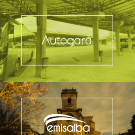
Español
|
English
|
Français
|
Română